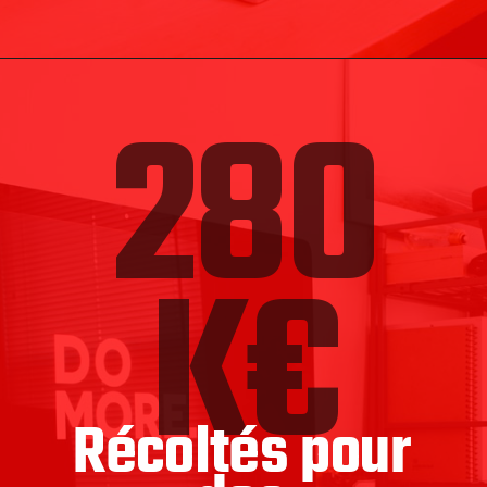
280
K€
Récoltés pour 