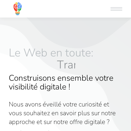
Le Web en toute:
T
r
a
n
s
p
a
r
e
n
c
e
Construisons ensemble votre
visibilité digitale !
Nous avons éveillé votre curiosité et
vous souhaitez en savoir plus sur notre
approche et sur notre offre digitale ?