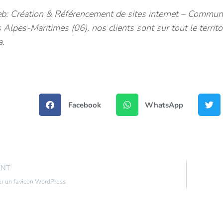
b: Création & Référencement de sites internet – Communi
es Alpes-Maritimes (06), nos clients sont sur tout le terr
a.
Facebook
WhatsApp
ENT
er un favicon WordPress