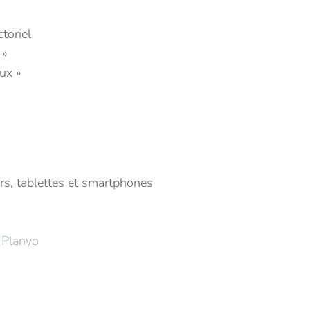
toriel
 »
ux »
urs, tablettes et smartphones
e
Planyo