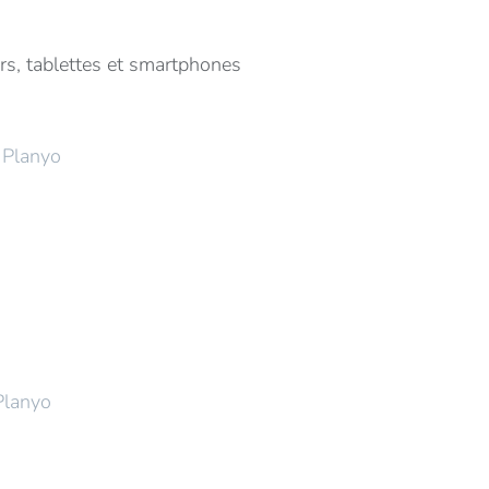
urs, tablettes et smartphones
e
Planyo
Planyo