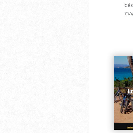
dés
mag