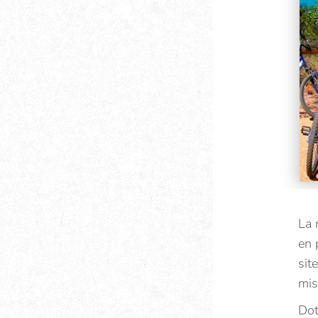
La 
en 
sit
mis
Dot