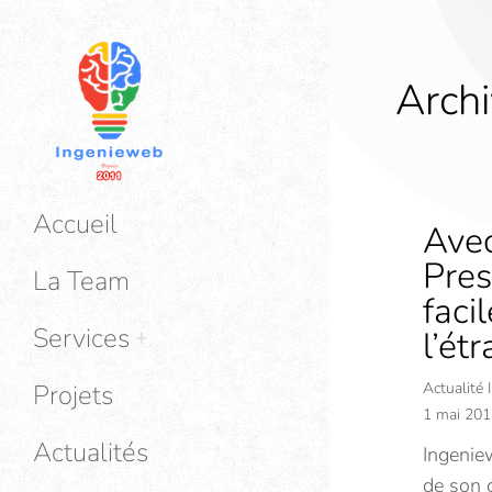
Archi
Accueil
Avec
Pres
La Team
faci
Services
l’ét
Projets
Actualité
1 mai 201
Actualités
Ingenie
de son c