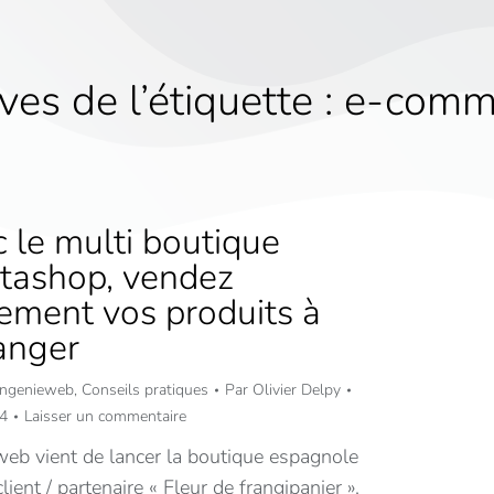
ves de l’étiquette :
e-comme
 le multi boutique
tashop, vendez
lement vos produits à
ranger
 Ingenieweb
,
Conseils pratiques
Par
Olivier Delpy
4
Laisser un commentaire
web vient de lancer la boutique espagnole
lient / partenaire « Fleur de frangipanier »,