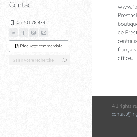
Contact
www.flo
Prestash
06 70 578 978
boutique
de Pres
centrali
Plaquette commerciale
français
office.…
All rights 
contact@in