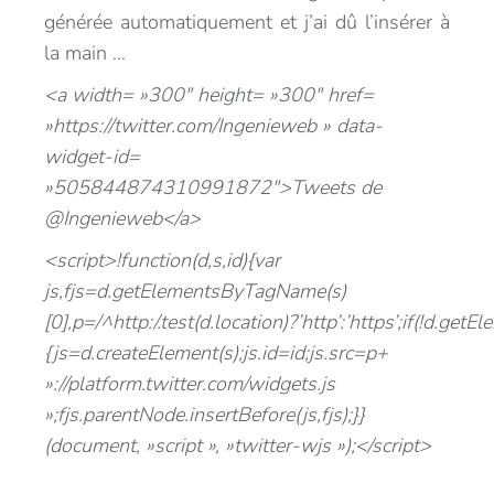
générée automatiquement et j’ai dû l’insérer à
la main …
<a width= »300″ height= »300″ href=
»https://twitter.com/Ingenieweb » data-
widget-id=
»505844874310991872″>Tweets de
@Ingenieweb</a>
<script>!function(d,s,id){var
js,fjs=d.getElementsByTagName(s)
[0],p=/^http:/.test(d.location)?’http’:’https’;if(!d.getE
{js=d.createElement(s);js.id=id;js.src=p+
»://platform.twitter.com/widgets.js
»;fjs.parentNode.insertBefore(js,fjs);}}
(document, »script », »twitter-wjs »);</script>