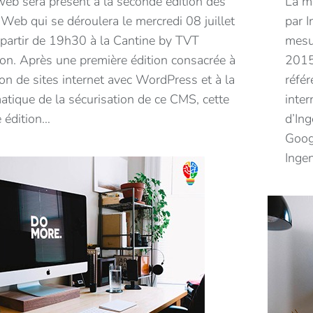
web sera présent à la seconde édition des
La m
Web qui se déroulera le mercredi 08 juillet
par 
partir de 19h30 à la Cantine by TVT
mesu
ion. Après une première édition consacrée à
2015
ion de sites internet avec WordPress et à la
référ
atique de la sécurisation de ce CMS, cette
inter
 édition…
d’In
Googl
Inge