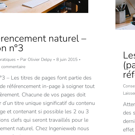
rencement naturel –
n n°3
Le
pratiques
Par
Olivier Delpy
8 juin 2015
(pa
n commentaire
ré
3 – Les titres de pages font partie des
 de référencement in-page à soigner tout
Consei
Laiss
lièrement. Chacune de vos pages doit
 d’un titre unique significatif du contenu
Atten
ge et contenant si possible les 2 ou 3
des s
ons clefs qui seront travaillés pour le
derni
cement naturel. Chez Ingenieweb nous
effet