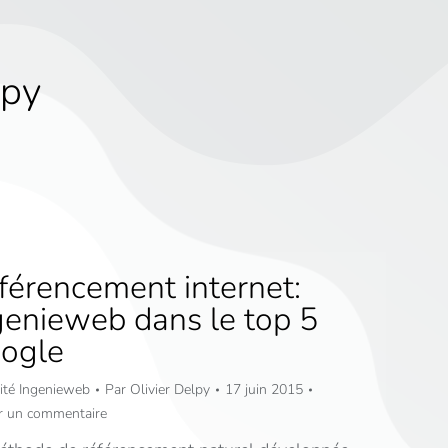
lpy
férencement internet:
genieweb dans le top 5
ogle
ité Ingenieweb
Par
Olivier Delpy
17 juin 2015
er un commentaire