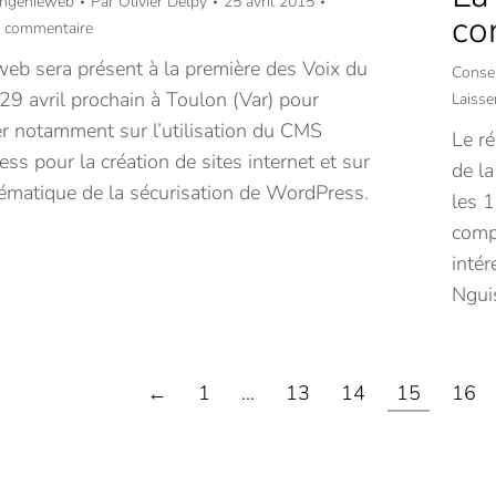
 Ingenieweb
Par
Olivier Delpy
25 avril 2015
co
n commentaire
web sera présent à la première des Voix du
Consei
29 avril prochain à Toulon (Var) pour
Laiss
r notamment sur l’utilisation du CMS
Le r
s pour la création de sites internet et sur
de la
lématique de la sécurisation de WordPress.
les 1
compt
intér
Ngui
←
1
…
13
14
15
16