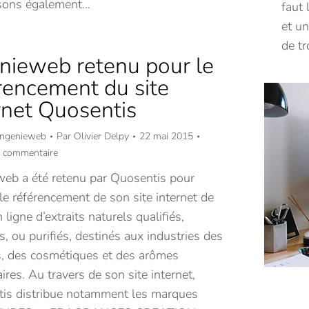
sons également…
faut
et un
de t
nieweb retenu pour le
rencement du site
rnet Quosentis
 Ingenieweb
Par
Olivier Delpy
22 mai 2015
n commentaire
web a été retenu par Quosentis pour
 le référencement de son site internet de
 ligne d’extraits naturels qualifiés,
és, ou purifiés, destinés aux industries des
, des cosmétiques et des arômes
ires. Au travers de son site internet,
is distribue notamment les marques