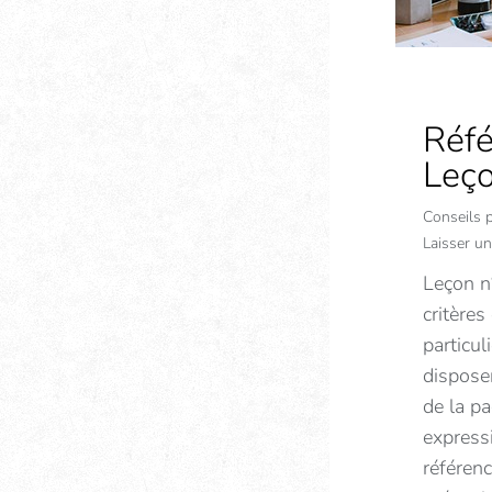
Réfé
Leço
Conseils 
Laisser u
Leçon n°
critères
particu
disposer
de la pa
expressi
référen