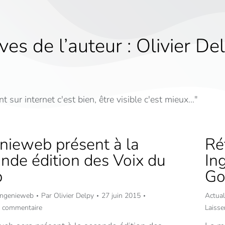
ves de l’auteur :
Olivier De
t sur internet c'est bien, être visible c'est mieux..."
nieweb présent à la
Ré
nde édition des Voix du
In
b
Go
 Ingenieweb
Par
Olivier Delpy
27 juin 2015
Actual
n commentaire
Laiss