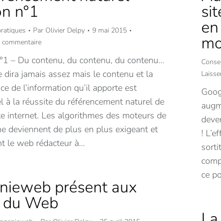
si
n n°1
en
pratiques
Par
Olivier Delpy
9 mai 2015
mo
n commentaire
°1 – Du contenu, du contenu, du contenu…
Consei
 dira jamais assez mais le contenu et la
Laiss
ce de l’information qu’il apporte est
Googl
l à la réussite du référencement naturel de
augm
te internet. Les algorithmes des moteurs de
deve
he deviennent de plus en plus exigeant et
! L’e
t le web rédacteur à…
sorti
compa
ce p
nieweb présent aux
x du Web
La