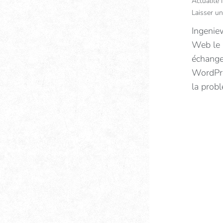
Actualité
Laisser u
Ingenie
Web le 
échange
WordPres
la prob