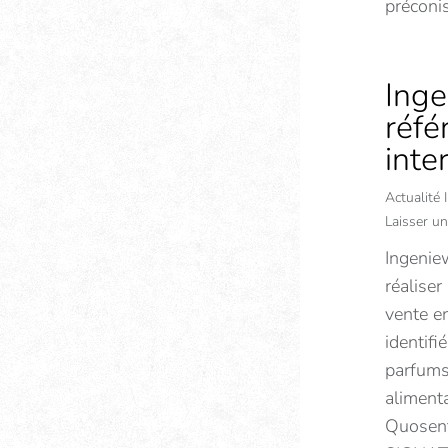
préconi
Inge
réfé
inte
Actualité
Laisser u
Ingenie
réaliser
vente en
identifi
parfums
alimenta
Quosent