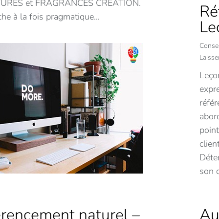
URES et FRAGRANCES CREATION.
Ré
che à la fois pragmatique…
Le
Consei
Laiss
Leço
expr
référ
abord
point
clien
Déter
son 
Au
rencement naturel –