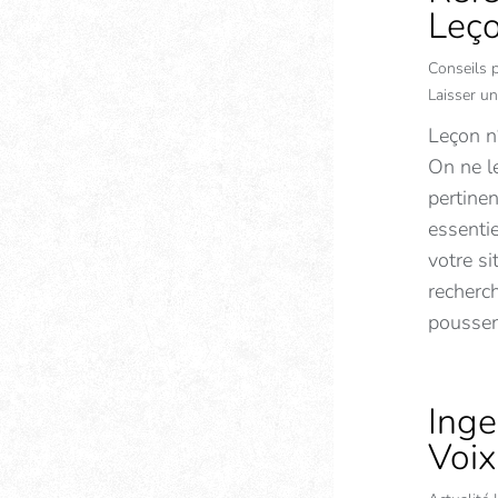
Leço
Conseils 
Laisser u
Leçon n
On ne le
pertinen
essentie
votre si
recherc
poussen
Inge
Voi